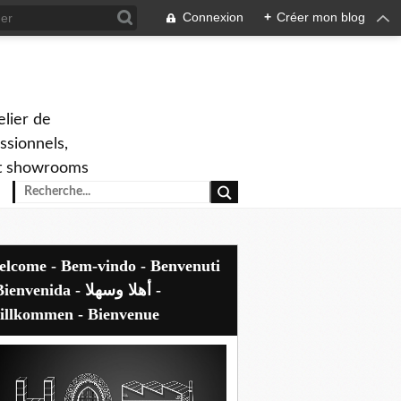
Connexion
+
Créer mon blog
elier de
ssionnels,
 et showrooms
envenida - أهلا وسهلا -
llkommen - Bienvenue