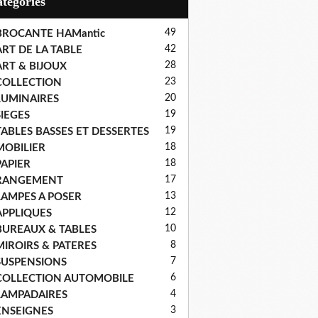
Catégories
49
BROCANTE HAMantic
42
ART DE LA TABLE
28
ART & BIJOUX
23
COLLECTION
20
LUMINAIRES
19
SIEGES
19
TABLES BASSES ET DESSERTES
18
MOBILIER
18
PAPIER
17
RANGEMENT
13
LAMPES A POSER
12
APPLIQUES
10
BUREAUX & TABLES
8
MIROIRS & PATERES
7
SUSPENSIONS
6
COLLECTION AUTOMOBILE
4
LAMPADAIRES
3
ENSEIGNES