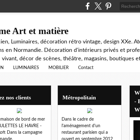
e Art et matière
ien, Luminaires, décoration rétro vintage, design XXe. At
s en Normandie. Décoration d'intérieurs privés et profe
 vivant, décor de scènes, théâtre, magasins, boutiques
ON
LUMINAIRES
MOBILIER
Contact
Welcome - Bem-vindo - Benvenuti
z nos clients
Métropolitain
- Bi
Wi
maison de bord de mer
Dans le cadre de
EULETTES LE HAVRE -
l'aménagement d'un
oft Dans la campagne
restaurant parisien qui a
mande.
ouvert en septembre 2012