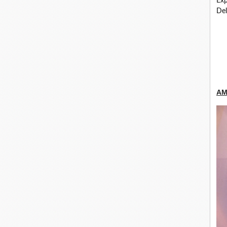
Exp
Del
AM