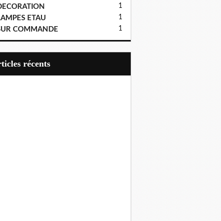
1
DECORATION
1
LAMPES ETAU
1
SUR COMMANDE
articles récents