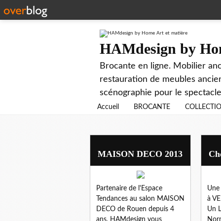
HAMdesign by Hom
Brocante en ligne. Mobilier anc
restauration de meubles ancien
scénographie pour le spectacle
Accueil
BROCANTE
COLLECTI
ambiance
MAISON DECO 2013
Che
Partenaire de l'Espace
Une 
Tendances au salon MAISON
à V
DECO de Rouen depuis 4
Un L
ans, HAMdesign vous
Nor