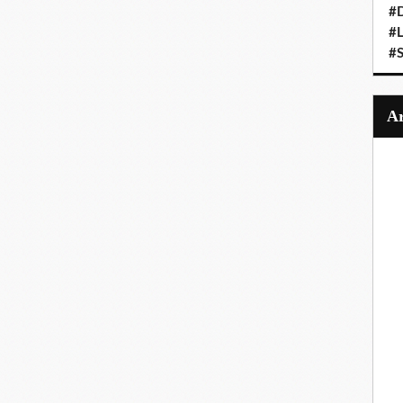
#
#
#