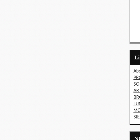
L
Abo
PR
SO
AR
BR
LU
MO
SI