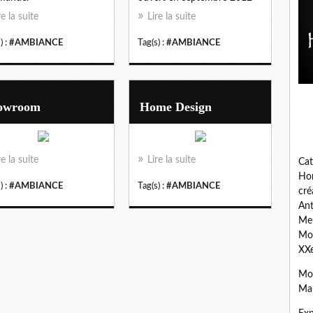
re la suite
Lire la suite
) :
#AMBIANCE
Tag(s) :
#AMBIANCE
owroom
Home Design
re la suite
Lire la suite
Cat
Hom
) :
#AMBIANCE
Tag(s) :
#AMBIANCE
cré
Ant
Meu
Mob
XXe
Mob
Mau