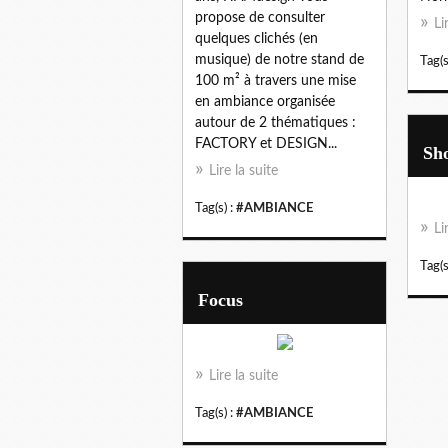
propose de consulter
Li
quelques clichés (en
musique) de notre stand de
Tag(s
100 m² à travers une mise
en ambiance organisée
autour de 2 thématiques :
FACTORY et DESIGN...
Sh
Lire la suite
Tag(s) :
#AMBIANCE
Li
Tag(s
Focus
Lire la suite
Tag(s) :
#AMBIANCE