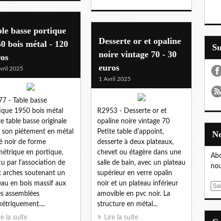
le basse portique
Desserte or et opaline
0 bois métal - 120
S
noire vintage 70 - 30
ros
euros
vril 2025
1 Avril 2025
7 - Table basse
ique 1950 bois métal
R2953 - Desserte or et
te table basse originale
opaline noire vintage 70
 son piétement en métal
Petite table d'appoint,
é noir de forme
desserte à deux plateaux,
étrique en portique,
chevet ou étagère dans une
Abo
u par l'association de
salle de bain, avec un plateau
nou
 arches soutenant un
supérieur en verre opalin
eau en bois massif aux
noir et un plateau inférieur
E
s assemblées
amovible en pvc noir. La
m
étriquement....
structure en métal...
a
i
re la suite
Lire la suite