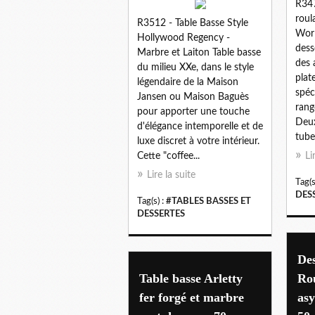
R347
roul
R3512 - Table Basse Style
Worl
Hollywood Regency -
dess
Marbre et Laiton Table basse
des 
du milieu XXe, dans le style
plat
légendaire de la Maison
spéc
Jansen ou Maison Baguès
rang
pour apporter une touche
Deux
d'élégance intemporelle et de
tube
luxe discret à votre intérieur.
Cette "coffee...
Li
Lire la suite
Tag(s
DES
Tag(s) :
#TABLES BASSES ET
DESSERTES
De
Table basse Arletty
Rou
fer forgé et marbre
asy