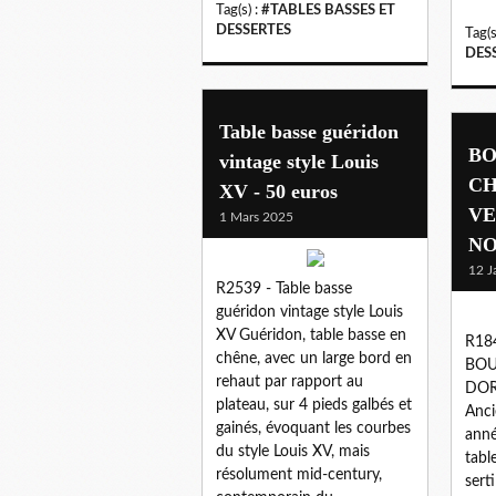
Tag(s) :
#TABLES BASSES ET
DESSERTES
Tag(s
DES
Table basse guéridon
BO
vintage style Louis
CH
XV - 50 euros
VE
1 Mars 2025
NO
12 J
R2539 - Table basse
guéridon vintage style Louis
XV Guéridon, table basse en
R18
chêne, avec un large bord en
BOU
rehaut par rapport au
DOR
plateau, sur 4 pieds galbés et
Anci
gainés, évoquant les courbes
anné
du style Louis XV, mais
tabl
résolument mid-century,
sert