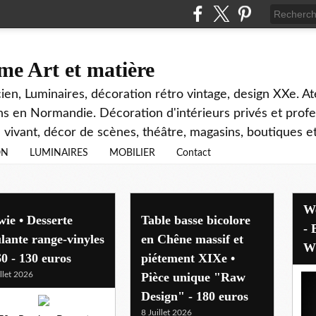
e Art et matière
ien, Luminaires, décoration rétro vintage, design XXe. At
s en Normandie. Décoration d'intérieurs privés et profe
 vivant, décor de scènes, théâtre, magasins, boutiques
ON
LUMINAIRES
MOBILIER
Contact
Welcome - Bem-vindo - Benvenuti
ie • Desserte
Table basse bicolore
- Bi
lante range-vinyles
en Chêne massif et
Wi
0 - 130 euros
piétement XIXe •
illet 2026
Pièce unique "Raw
Design" - 180 euros
8 Juillet 2026