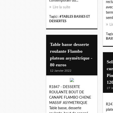
contemporain du...
rect
Lire la suite
avec
term
Tag(s) :
#TABLES BASSES ET
semb
DESSERTES
Li
Tag(s
BAS
Table basse desserte
roulante Flambo
plateau asymétrique -
Sel
80 euros
cur
12 Janvier 2022
Pin
120
R1847 - DESSERTE
27 J
ROULANTE BOUT DE
CANAPE FLAMBO CHENE
MASSIF ASYMETRIQUE
R247
Table basse, desserte
plat