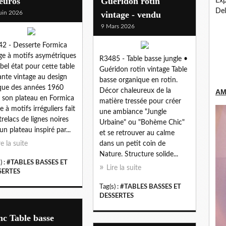
euros
Guéridon rotin
Exp
Del
uin 2026
vintage - vendu
9 Mars 2026
2 - Desserte Formica
e à motifs asymétriques
R3485 - Table basse jungle •
 bel état pour cette table
Guéridon rotin vintage Table
ante vintage au design
basse organique en rotin.
que des années 1960
Décor chaleureux de la
AM
 son plateau en Formica
matière tressée pour créer
e à motifs irréguliers fait
une ambiance "Jungle
trelacs de lignes noires
Urbaine" ou "Bohème Chic"
un plateau inspiré par...
et se retrouver au calme
re la suite
dans un petit coin de
Nature. Structure solide...
) :
#TABLES BASSES ET
Lire la suite
SERTES
Tag(s) :
#TABLES BASSES ET
DESSERTES
c Table basse