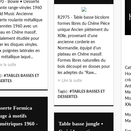
0 - Bowie • Desserte
ante range-vinyles 1960
d Music Ancienne
R2975 - Table basse bicolore
erte roulante métallique
formes libres du Chêne Pièce
années 1960 avec un
unique Ancien piétement du
eau en Chêne massif,
XIXe, provenant d'une
ialement étudiée pour
ancienne corderie en
er les disques vinyles.
Normandie, équipé d'un
 poignées latérales en
plateau en Chêne massif.
 métallique laqué...
Formes libres naturelles du
re la suite
bois découpé en dosses pour
Cat
les adeptes du "Raw...
Hom
) :
#TABLES BASSES ET
cré
Lire la suite
SERTES
Ant
Tag(s) :
#TABLES BASSES ET
Meu
DESSERTES
Mob
XXe
sserte Formica
Mob
ge à motifs
Mau
métriques 1960 -
Table basse jungle •