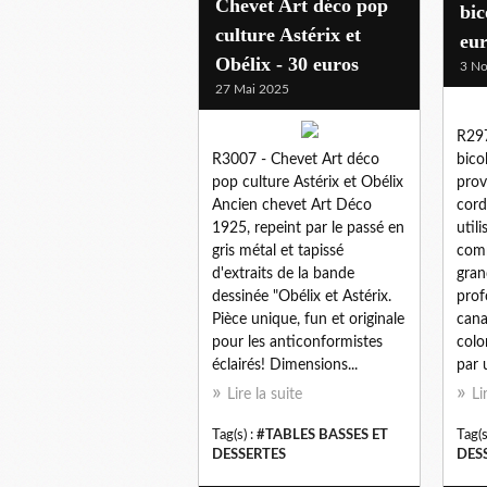
Chevet Art déco pop
bic
culture Astérix et
eu
Obélix - 30 euros
3 N
27 Mai 2025
R297
R3007 - Chevet Art déco
bico
pop culture Astérix et Obélix
prov
Ancien chevet Art Déco
cord
1925, repeint par le passé en
util
gris métal et tapissé
comm
d'extraits de la bande
gran
dessinée "Obélix et Astérix.
prof
Pièce unique, fun et originale
cana
pour les anticonformistes
colo
éclairés! Dimensions...
par u
Lire la suite
Li
Tag(s) :
#TABLES BASSES ET
Tag(s
DESSERTES
DES