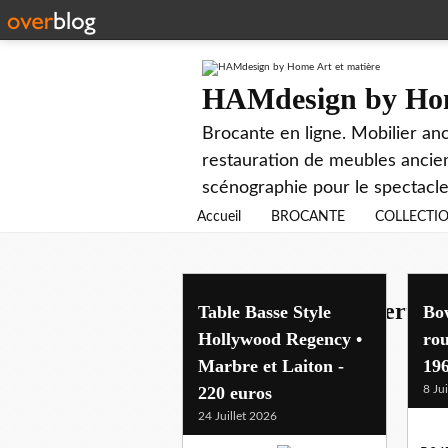
HAMdesign by Hom
Brocante en ligne. Mobilier anc
restauration de meubles ancien
scénographie pour le spectacle
Accueil
BROCANTE
COLLECTI
tables basses et dessertes
Table Basse Style
Bow
Hollywood Regency •
rou
Marbre et Laiton -
196
220 euros
8 Ju
24 Juillet 2026