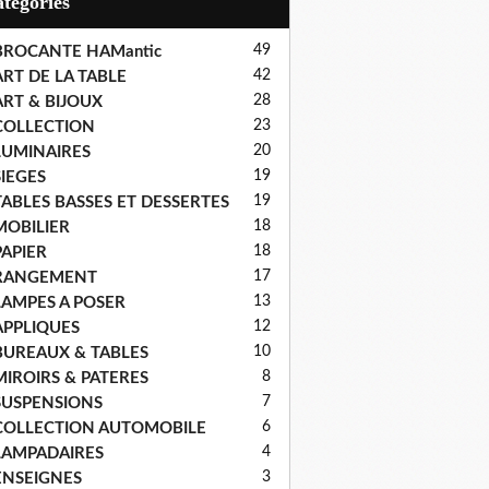
Catégories
49
BROCANTE HAMantic
42
ART DE LA TABLE
28
ART & BIJOUX
23
COLLECTION
20
LUMINAIRES
19
SIEGES
19
TABLES BASSES ET DESSERTES
18
MOBILIER
18
PAPIER
17
RANGEMENT
13
LAMPES A POSER
12
APPLIQUES
10
BUREAUX & TABLES
8
MIROIRS & PATERES
7
SUSPENSIONS
6
COLLECTION AUTOMOBILE
4
LAMPADAIRES
3
ENSEIGNES