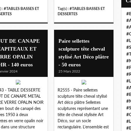
l
) :
#TABLES BASSES ET
Tag(s) :
#TABLES BASSES ET
#
SERTES
DESSERTES
#
#
#
UT DE CANAPE
Paire sellettes
#
#
APITEAUX ET
sculpture tête cheval
#
RRE OPALIN
stylisé Art Déco plâtre
#
IR - 140 euros
- 50 euros
#
anvier 2024
25 Mars 2022
#
#
#
43 - TABLE DESSERTE
R2555 - Paire sellettes
#
T DE CANAPE METAL
sculpture tête cheval stylisé
#
E VERRE OPALIN NOIR
Art déco plâtre Sellettes
#
en bout de canapé des
sculptures représentant une
#
es 1950 à deux
tête de cheval stylisée Art
ettes en verre opalin noir
Déco, sur un socle
#
i dans une structure
rectangulaire. L'ensemble est
#