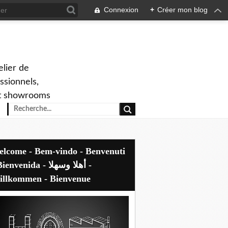
Connexion
+
Créer mon blog
elier de
ssionnels,
 et showrooms
envenida - أهلا وسهلا -
llkommen - Bienvenue