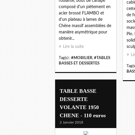
roulante, bout de canapé
cabi
composé d'un piétement en
cett
acier brossé FLAMBO et
de f
d'un plateau à lames de
socl
Chêne massif assemblées de
mass
manière asymétrique pour
Pin.
obtenir...
soli
Lire la suite
sculp
Li
Tag(s) :
#MOBILIER
,
#TABLES
BASSES ET DESSERTES
Tag(s
BAS
TABLE BASSE
DESSERTE
VOLANTE 1950
CHENE - 110 euros
2 Janvier 2018