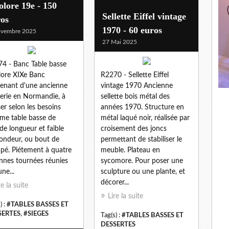
olore 19e - 150
Sellette Eiffel vintage
ros
1970 - 60 euros
ovembre 2025
27 Mai 2025
4 - Banc Table basse
lore XIXe Banc
R2270 - Sellette Eiffel
enant d'une ancienne
vintage 1970 Ancienne
erie en Normandie, à
sellette bois métal des
iser selon les besoins
années 1970. Structure en
e table basse de
métal laqué noir, réalisée par
de longueur et faible
croisement des joncs
ondeur, ou bout de
permettant de stabiliser le
pé. Piétement à quatre
meuble. Plateau en
nnes tournées réunies
sycomore. Pour poser une
ne...
sculpture ou une plante, et
décorer...
re la suite
Lire la suite
) :
#TABLES BASSES ET
SERTES
,
#SIEGES
Tag(s) :
#TABLES BASSES ET
DESSERTES