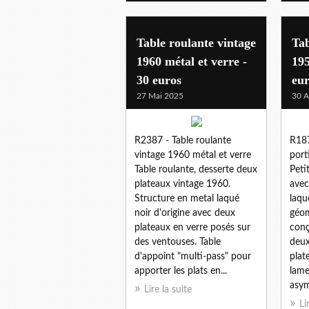
Table roulante vintage
Tab
1960 métal et verre -
195
30 euros
eu
27 Mai 2025
30 A
R2387 - Table roulante
R187
vintage 1960 métal et verre
port
Table roulante, desserte deux
Peti
plateaux vintage 1960.
avec
Structure en metal laqué
laqu
noir d'origine avec deux
géom
plateaux en verre posés sur
conç
des ventouses. Table
deux
d'appoint "multi-pass" pour
plat
apporter les plats en...
lame
asym
Lire la suite
Li