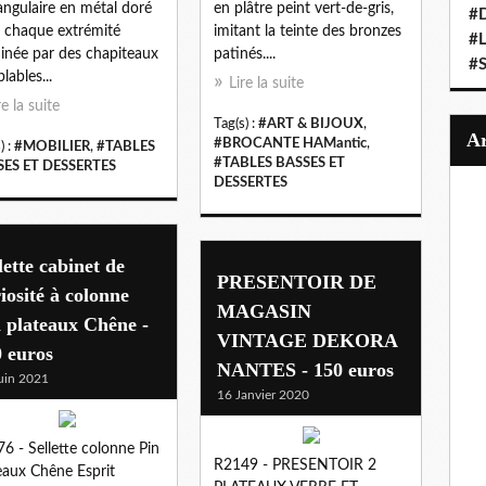
angulaire en métal doré
en plâtre peint vert-de-gris,
#
 chaque extrémité
imitant la teinte des bronzes
#
inée par des chapiteaux
patinés....
#
lables...
Lire la suite
re la suite
Tag(s) :
#ART & BIJOUX
,
#BROCANTE HAMantic
,
) :
#MOBILIER
,
#TABLES
#TABLES BASSES ET
SES ET DESSERTES
DESSERTES
lette cabinet de
PRESENTOIR DE
iosité à colonne
MAGASIN
 plateaux Chêne -
VINTAGE DEKORA
 euros
NANTES - 150 euros
uin 2021
16 Janvier 2020
6 - Sellette colonne Pin
R2149 - PRESENTOIR 2
eaux Chêne Esprit