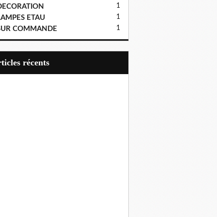
1
DECORATION
1
LAMPES ETAU
1
SUR COMMANDE
articles récents