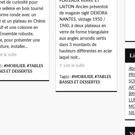
PLATEAUX VERRE ET
net de curiosité pour
LAITON Ancien présentoir
e sellette en bois tourné
de magasin siglé DEKORA
orme ronde avec un
NANTES, vintage 1950 /
e et un plateau en Chêne
1960, à deux plateaux en
if et une colonne en
verre de forme triangulaire
 Ensemble robuste,
aux angles arrondis sertis
de, pour présenter une
dans 3 montants de
ture, installer...
hauteurs différentes en acier
L
re la suite
laqué noir...
Lire la suite
) :
#MOBILIER
,
#TABLES
Abo
SES ET DESSERTES
PR
Tag(s) :
#MOBILIER
,
#TABLES
SO
BASSES ET DESSERTES
AR
BR
LU
MO
SI