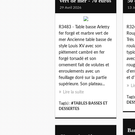
vert de mer - 70 euros
50 
29 Avril 2026
13 J
R3483 - Table basse Arletty
R324
fer forgé et marbre vert de
Roug
mer Ancienne table basse de
Très
style Louis XV avec son
roul
piétement cambré en fer
typi
forgé torsadé et son
avec
ornement fait de volutes et
roug
enroulements avec un
d'en
feuillage doré sur la partie
et d'
supérieure. Son plateau...
Li
Lire la suite
Tag(s
DES
Tag(s) :
#TABLES BASSES ET
DESSERTES
Ban