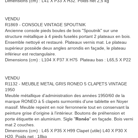
Dimensions (cm) : L41 X P33 X H32. Poids net 2,5 kg
VENDU
R1869 - CONSOLE VINTAGE SPOUTNIK
Ancienne console pieds boules de bois "Spoutnik" sur une
structure métallique à 4 pieds fuselés portant 2 plateaux en bois.
Ensemble nettoyé et restauré. Plateaux vernis mat. Le plateau
supérieur possède deux angles arrondis en façade, le plateau
inférieur est rectangulaire.
Dimensions (cm) : L104 X P37 X H75 Plateau bas : L65,5 X P22
VENDU
R1132 - MEUBLE METAL GRIS RONEO 5 CLAPETS VINTAGE
1950
Meuble métallique d'administration des années 1950/60 de la
marque RONEO à 5 clapets surmontés d'une tablette en Noyer
massif. Meuble repeint en noir ferronnerie tout en conservant la
peinture grise d'origine à l'intérieur. Boutons de préhension et
porte étiquette en aluminium. Sigle "
Ronéo
" en façade. Bois verni
mat 2 couches.
Dimensions (cm) : L45 X P35 X H99 Clapet (utile) L40 X P30 X
H20. Poids net : 18kg