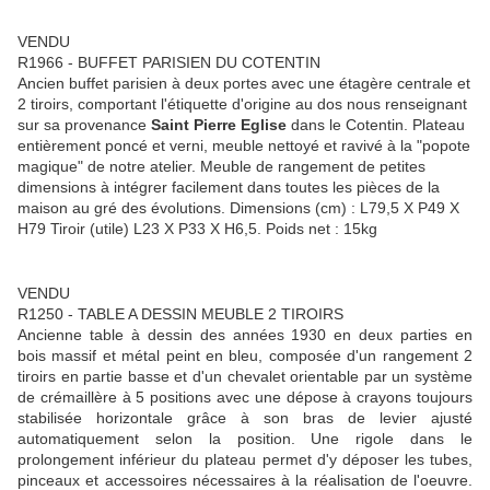
VENDU
R1966 - BUFFET PARISIEN DU COTENTIN
Ancien buffet parisien à deux portes avec une étagère centrale et
2 tiroirs, comportant l'étiquette d'origine au dos nous renseignant
sur sa provenance
Saint Pierre Eglise
dans le Cotentin. Plateau
entièrement poncé et verni, meuble nettoyé et ravivé à la "popote
magique" de notre atelier. Meuble de rangement de petites
dimensions à intégrer facilement dans toutes les pièces de la
maison au gré des évolutions. Dimensions (cm) : L79,5 X P49 X
H79 Tiroir (utile) L23 X P33 X H6,5. Poids net : 15kg
VENDU
R1250 - TABLE A DESSIN MEUBLE 2 TIROIRS
Ancienne table à dessin des années 1930 en deux parties en
bois massif et métal peint en bleu, composée d'un rangement 2
tiroirs en partie basse et d'un chevalet orientable par un système
de crémaillère à 5 positions avec une dépose à crayons toujours
stabilisée horizontale grâce à son bras de levier ajusté
automatiquement selon la position. Une rigole dans le
prolongement inférieur du plateau permet d'y déposer les tubes,
pinceaux et accessoires nécessaires à la réalisation de l'oeuvre.