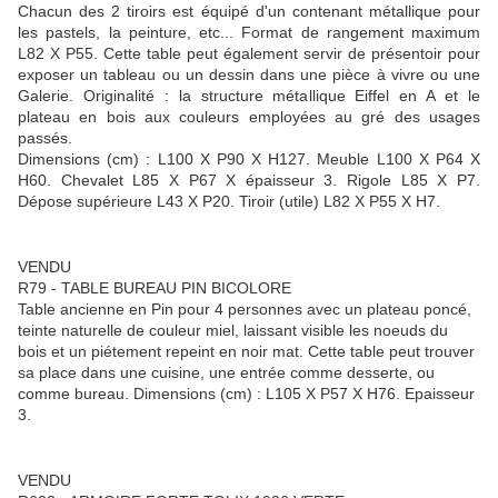
Chacun des 2 tiroirs est équipé d'un contenant métallique pour
les pastels, la peinture, etc... Format de rangement maximum
L82 X P55. Cette table peut également servir de présentoir pour
exposer un tableau ou un dessin dans une pièce à vivre ou une
Galerie. Originalité : la structure métallique Eiffel en A et le
plateau en bois aux couleurs employées au gré des usages
passés.
Dimensions (cm) : L100 X P90 X H127. Meuble L100 X P64 X
H60. Chevalet L85 X P67 X épaisseur 3. Rigole L85 X P7.
Dépose supérieure L43 X P20. Tiroir (utile) L82 X P55 X H7.
VENDU
R79 - TABLE BUREAU PIN BICOLORE
Table ancienne en Pin pour 4 personnes avec un plateau poncé,
teinte naturelle de couleur miel, laissant visible les noeuds du
bois et un piétement repeint en noir mat. Cette table peut trouver
sa place dans une cuisine, une entrée comme desserte, ou
comme bureau. Dimensions (cm) : L105 X P57 X H76. Epaisseur
3.
VENDU