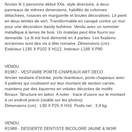
Ancien lit 1 personne début XXe, style directoire, à deux
panneaux de mêmes dimensions, habillés de colonnes
détachées, rosaces en marguerite et boules décoratives. Lit peint
en deux teintes de vert. Transformable en canapé contre un mur
pour une décoration dandy bohème. Vendu avec un sommier
métallique à lames de bois. Un matelas peut être fourni sur
demande. Le lit est livré démonté en 4 parties. Les fixations
anciennes sont des vis à tête romaine. Dimensions (cm) :
Extérieur L195 X P102 X H112. Intérieur L188 X P90
VENDU
R1987 - VESTIAIRE PORTE-CHAPEAUX ART DECO
Ancien vestiaire d'entrée, porte-manteaux, porte-chapeaux avec
4 patères qui coulissent sur leur montant de section carrée,
maintenu par des équerres en volutes décorées de motifs
floraux. Structure en laiton. A noter : trace d'usure sur le montant
à un endroit précis (visible sur les photos).
Dimensions (cm) : L90 X P25 X H16. Poids net : 3,4 kg
VENDU
R1988 - DESSERTE DENTISTE BICOLORE JAUNE & NOIR