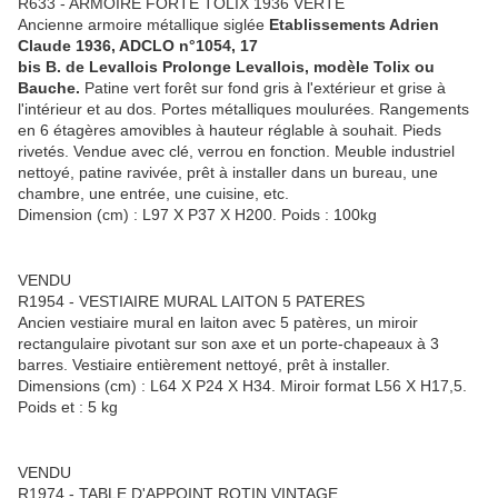
R633 - ARMOIRE FORTE TOLIX 1936 VERTE
Ancienne armoire métallique siglée
Etablissements Adrien
Claude 1936, ADCLO n°1054, 17
bis B. de Levallois Prolonge Levallois, modèle Tolix ou
Bauche.
Patine vert forêt sur fond gris à l'extérieur et grise à
l'intérieur et au dos. Portes métalliques moulurées. Rangements
en 6 étagères amovibles à hauteur réglable à souhait. Pieds
rivetés. Vendue avec clé, verrou en fonction. Meuble industriel
nettoyé, patine ravivée, prêt à installer dans un bureau, une
chambre, une entrée, une cuisine, etc.
Dimension (cm) : L97 X P37 X H200. Poids : 100kg
VENDU
R1954 - VESTIAIRE MURAL LAITON 5 PATERES
Ancien vestiaire mural en laiton avec 5 patères, un miroir
rectangulaire pivotant sur son axe et un porte-chapeaux à 3
barres. Vestiaire entièrement nettoyé, prêt à installer.
Dimensions (cm) : L64 X P24 X H34. Miroir format L56 X H17,5.
Poids et : 5 kg
VENDU
R1974 - TABLE D'APPOINT ROTIN VINTAGE