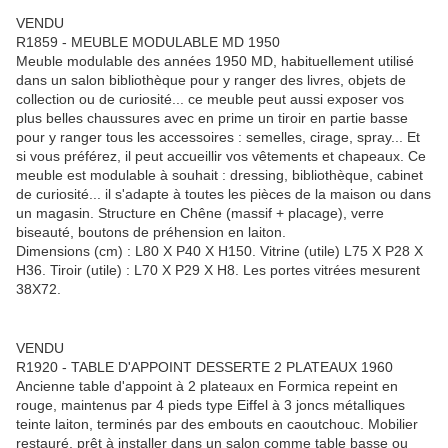
VENDU
R1859 - MEUBLE MODULABLE MD 1950
Meuble modulable des années 1950 MD, habituellement utilisé
dans un salon bibliothèque pour y ranger des livres, objets de
collection ou de curiosité... ce meuble peut aussi exposer vos
plus belles chaussures avec en prime un tiroir en partie basse
pour y ranger tous les accessoires : semelles, cirage, spray... Et
si vous préférez, il peut accueillir vos vêtements et chapeaux. Ce
meuble est modulable à souhait : dressing, bibliothèque, cabinet
de curiosité... il s'adapte à toutes les pièces de la maison ou dans
un magasin. Structure en Chêne (massif + placage), verre
biseauté, boutons de préhension en laiton.
Dimensions (cm) : L80 X P40 X H150. Vitrine (utile) L75 X P28 X
H36. Tiroir (utile) : L70 X P29 X H8. Les portes vitrées mesurent
38X72.
VENDU
R1920 - TABLE D'APPOINT DESSERTE 2 PLATEAUX 1960
Ancienne table d'appoint à 2 plateaux en Formica repeint en
rouge, maintenus par 4 pieds type Eiffel à 3 joncs métalliques
teinte laiton, terminés par des embouts en caoutchouc. Mobilier
restauré, prêt à installer dans un salon comme table basse ou