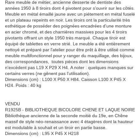
Rare meuble de métier, ancienne desserte de dentiste des
années 1950 à 8 tiroirs dont 4 pivotent pour s'ouvrir sur les côtés.
Meuble en métal émaillé jaune avec un piétement en métal fuselé
et un plateau repeints en noir. Les tiroirs ont la particularité très
esthétique de posséder des poignées encadrées d'une monture
en acier chromé, et des charnières massives pour les 4 tiroirs
pivotants offrant un style 1950 très marqué. Chaque tiroir est
équipé de tablettes en verre strié. Le meuble a été entièrement
nettoyé et préparé par l'atelier pour être prêt à être utilisé comme
meuble multifonctionnel pour y ranger du maquillage, des bijoux,
des correspondances, toutes pièces dont les dimensions
n'excèdent pas L19 X P29 X H4. A noter : quelques manques sur
certains verres (ne gênent pas l'utilisation).
Dimensions (cm) : L100 X P50 X H84. Caisson L100 X P45 X
H24. Poids : 40 kg
VENDU
R1925B - BIBLIOTHEQUE BICOLORE CHENE ET LAQUE NOIRE
Bibliothèque ancienne de la seconde moitié du 19e, en Chêne
massif de style néo-renaissance avec 4 étagères dont la hauteur
est modulable à souhait et un tiroir en partie basse.
Dimensions (cm) : L95 X P45 X H218