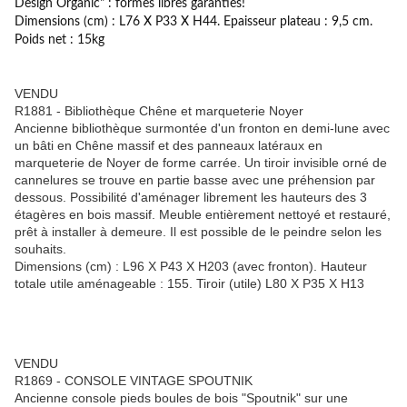
Design Organic" : formes libres garanties!
Dimensions (cm) : L76 X P33 X H44. Epaisseur plateau : 9,5 cm.
Poids net : 15kg
VENDU
R1881 - Bibliothèque Chêne et marqueterie Noyer
Ancienne bibliothèque surmontée d'un fronton en demi-lune avec
un bâti en Chêne massif et des panneaux latéraux en
marqueterie de Noyer de forme carrée. Un tiroir invisible orné de
cannelures se trouve en partie basse avec une préhension par
dessous. Possibilité d'aménager librement les hauteurs des 3
étagères en bois massif. Meuble entièrement nettoyé et restauré,
prêt à installer à demeure. Il est possible de le peindre selon les
souhaits.
Dimensions (cm) : L96 X P43 X H203 (avec fronton). Hauteur
totale utile aménageable : 155. Tiroir (utile) L80 X P35 X H13
VENDU
R1869 - CONSOLE VINTAGE SPOUTNIK
Ancienne console pieds boules de bois "Spoutnik" sur une