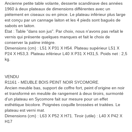
Ancienne petite table volante, desserte scandinave des années
1960 à deux plateaux de dimensions différentes avec un
piétement en ciseaux ou en pince. Le plateau inférieur plus large
est conçu par un cannage laiton et les 4 pieds sont bagués de
sabots en laiton.
Etat : Table "dans son jus". Par choix, nous n'avons pas refait le
vernis qui présente quelques manques et fait le choix de
conserver la patine intègre.
Dimensions (cm) : L51 X P31 X H54. Plateau supérieur L51 X
P24 X H53,3. Plateau inférieur L40 X P31 X H31,5. Poids net : 2,5
kg.
VENDU
R1161 - MEUBLE BOIS PEINT NOIR SYCOMORE.
Ancien meuble bas, support de coffre fort, peint d'origine en noir
et transformé en meuble de rangement à deux tiroirs, surmonté
d'un plateau en Sycomore fait sur mesure pour un effet
esthétique bicolore. Poignées coquille brossées et traitées. Le
plateau est verni mat.
Dimensions (cm) : L63 X P52 X H71. Tiroir (utile) : L40 X P42 X
H17