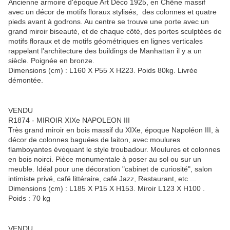
Ancienne armoire d'époque Art Déco 1925, en Chêne massif
avec un décor de motifs floraux stylisés, des colonnes et quatre
pieds avant à godrons. Au centre se trouve une porte avec un
grand miroir biseauté, et de chaque côté, des portes sculptées de
motifs floraux et de motifs géométriques en lignes verticales
rappelant l'architecture des buildings de Manhattan il y a un
siècle. Poignée en bronze.
Dimensions (cm) : L160 X P55 X H223. Poids 80kg. Livrée
démontée.
VENDU
R1874 - MIROIR XIXe NAPOLEON III
Très grand miroir en bois massif du XIXe, époque Napoléon III, à
décor de colonnes baguées de laiton, avec moulures
flamboyantes évoquant le style troubadour. Moulures et colonnes
en bois noirci. Pièce monumentale à poser au sol ou sur un
meuble. Idéal pour une décoration "cabinet de curiosité", salon
intimiste privé, café littéraire, café Jazz, Restaurant, etc ...
Dimensions (cm) : L185 X P15 X H153. Miroir L123 X H100 .
Poids : 70 kg
VENDU