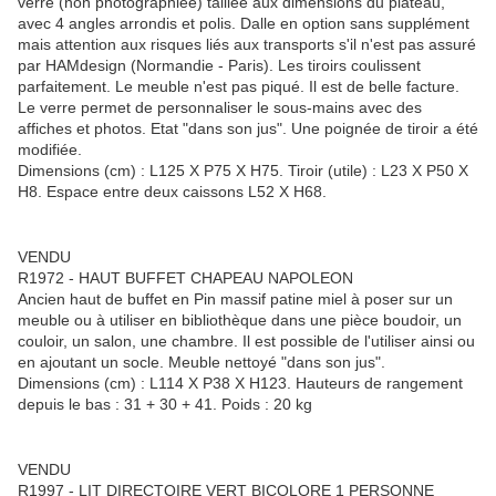
verre (non photographiée) taillée aux dimensions du plateau,
avec 4 angles arrondis et polis. Dalle en option sans supplément
mais attention aux risques liés aux transports s'il n'est pas assuré
par HAMdesign (Normandie - Paris). Les tiroirs coulissent
parfaitement. Le meuble n'est pas piqué. Il est de belle facture.
Le verre permet de personnaliser le sous-mains avec des
affiches et photos. Etat "dans son jus". Une poignée de tiroir a été
modifiée.
Dimensions (cm) : L125 X P75 X H75. Tiroir (utile) : L23 X P50 X
H8. Espace entre deux caissons L52 X H68.
VENDU
R1972 - HAUT BUFFET CHAPEAU NAPOLEON
Ancien haut de buffet en Pin massif patine miel à poser sur un
meuble ou à utiliser en bibliothèque dans une pièce boudoir, un
couloir, un salon, une chambre. Il est possible de l'utiliser ainsi ou
en ajoutant un socle. Meuble nettoyé "dans son jus".
Dimensions (cm) : L114 X P38 X H123. Hauteurs de rangement
depuis le bas : 31 + 30 + 41. Poids : 20 kg
VENDU
R1997 - LIT DIRECTOIRE VERT BICOLORE 1 PERSONNE