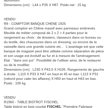
aluminium.
Dimensions (cm) : L44 x P35 X H87. Poids net : 15 kg
VENDU
R9 - COMPTOIR BANQUE CHENE 1925
Grand comptoir en Chêne massif avec panneaux embrevés.
Meuble de métier composé de 2 x 2 = 4 parties pour le
rangement au choix : de dossiers, classeurs dans un bureau ou
du textile, des chaussures dans un dressing, ou encore de la
vaisselle dans une grande cuisine etc... L'avantage est que cette
banque de magasin peut être utilisée comme séparation de pièce
et son usage est évolutif au fur et à mesure de l'aménagement.
Etat : "dans son jus". Possibilité de l'utiliser ainsi, de le restaurer
ou de le modifier.
Dimensions (cm) : L230 X P43,5 X H105. Rangements de gauche
à droite : L110 X P33 X H47 en haut et 45 en bas. L113 X P31
(rebord pour caler les affaires) X H50 en haut et H43 en bas.
Poids : 100 kg
VENDU
R1960 - TABLE BISTROT FISCHEL
Table bistrot en bois courbé
FISCHEL
"
Première Fabrique