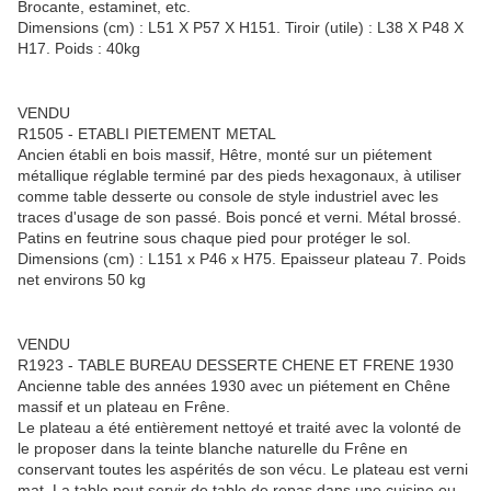
Brocante, estaminet, etc.
Dimensions (cm) : L51 X P57 X H151. Tiroir (utile) : L38 X P48 X
H17. Poids : 40kg
VENDU
R1505 - ETABLI PIETEMENT METAL
Ancien établi en bois massif, Hêtre, monté sur un piétement
métallique réglable terminé par des pieds hexagonaux, à utiliser
comme table desserte ou console de style industriel avec les
traces d'usage de son passé. Bois poncé et verni. Métal brossé.
Patins en feutrine sous chaque pied pour protéger le sol.
Dimensions (cm) : L151 x P46 x H75. Epaisseur plateau 7. Poids
net environs 50 kg
VENDU
R1923 - TABLE BUREAU DESSERTE CHENE ET FRENE 1930
Ancienne table des années 1930 avec un piétement en Chêne
massif et un plateau en Frêne.
Le plateau a été entièrement nettoyé et traité avec la volonté de
le proposer dans la teinte blanche naturelle du Frêne en
conservant toutes les aspérités de son vécu. Le plateau est verni
mat. La table peut servir de table de repas dans une cuisine ou