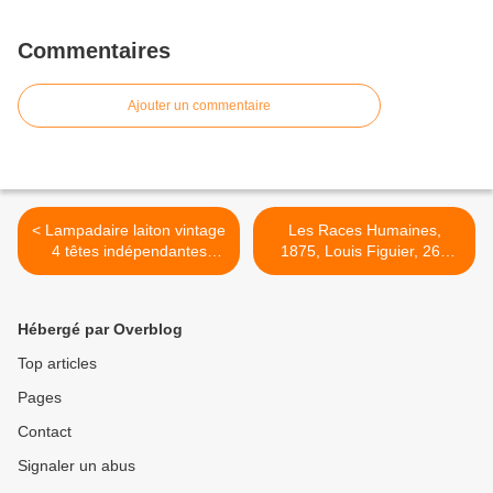
Commentaires
Ajouter un commentaire
< Lampadaire laiton vintage
Les Races Humaines,
4 têtes indépendantes
1875, Louis Figuier, 268
poignée rouge - 450 euros
gravures - 30 euros >
Hébergé par Overblog
Top articles
Pages
Contact
Signaler un abus