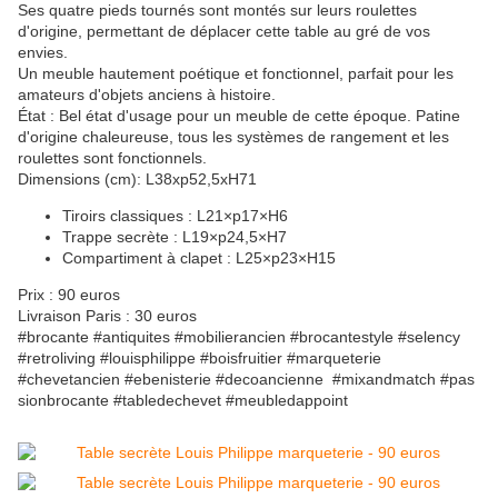
Ses quatre pieds tournés sont montés sur leurs roulettes
d'origine, permettant de déplacer cette table au gré de vos
envies.
Un meuble hautement poétique et fonctionnel, parfait pour les
amateurs d'objets anciens à histoire.
État : Bel état d'usage pour un meuble de cette époque. Patine
d'origine chaleureuse, tous les systèmes de rangement et les
roulettes sont fonctionnels.
Dimensions (cm): L38xp52,5xH71
Tiroirs classiques : L21×p17×H6
Trappe secrète : L19×p24,5×H7
Compartiment à clapet : L25×p23×H15
Prix : 90 euros
Livraison Paris : 30 euros
#brocante #antiquites #mobilierancien #brocantestyle #selency
#retroliving #louisphilippe #boisfruitier #marqueterie
#chevetancien #ebenisterie #decoancienne #mixandmatch #pas
sionbrocante #tabledechevet #meubledappoint