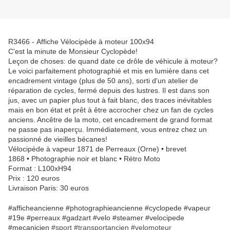
R3466 - Affiche Vélocipède à moteur 100x94
C'est la minute de Monsieur Cyclopède!
Leçon de choses: de quand date ce drôle de véhicule à moteur?
Le voici parfaitement photographié et mis en lumière dans cet
encadrement vintage (plus de 50 ans), sorti d'un atelier de
réparation de cycles, fermé depuis des lustres. Il est dans son
jus, avec un papier plus tout à fait blanc, des traces inévitables
mais en bon état et prêt à être accrocher chez un fan de cycles
anciens. Ancêtre de la moto, cet encadrement de grand format
ne passe pas inaperçu. Immédiatement, vous entrez chez un
passionné de vieilles bécanes!
Vélocipède à vapeur 1871 de Perreaux (Orne) • brevet
1868 • Photographie noir et blanc • Rétro Moto
Format : L100xH94
Prix : 120 euros
Livraison Paris: 30 euros
#afficheancienne #photographieancienne #cyclopede #vapeur
#19e #perreaux #gadzart #velo #steamer #velocipede
#mecanicien
#sport #transportancien #velomoteur