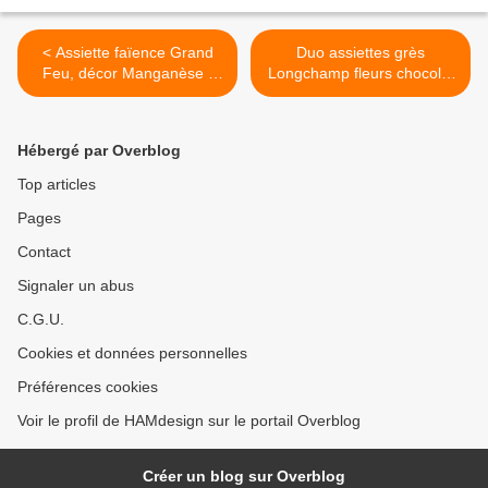
< Assiette faïence Grand
Duo assiettes grès
Feu, décor Manganèse -
Longchamp fleurs chocolat
XVIIIe - 40 euros
- 12 euros >
Hébergé par Overblog
Top articles
Pages
Contact
Signaler un abus
C.G.U.
Cookies et données personnelles
Préférences cookies
Voir le profil de HAMdesign sur le portail Overblog
Créer un blog sur Overblog