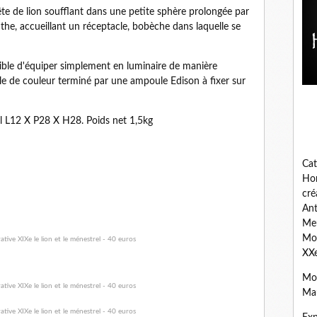
ête de lion soufflant dans une petite sphère prolongée par
nthe, accueillant un réceptacle, bobèche dans laquelle se
sible d'équiper simplement en luminaire de manière
le de couleur terminé par une ampoule Edison à fixer sur
l L12 X P28 X H28. Poids net 1,5kg
Cat
Hom
cré
Ant
Meu
Mob
XXe
Mob
Mau