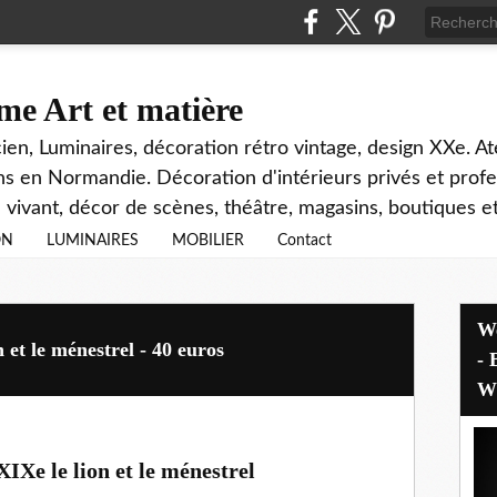
e Art et matière
ien, Luminaires, décoration rétro vintage, design XXe. At
s en Normandie. Décoration d'intérieurs privés et profe
 vivant, décor de scènes, théâtre, magasins, boutiques
ON
LUMINAIRES
MOBILIER
Contact
Welcome - Bem-vindo - Benvenuti
 et le ménestrel - 40 euros
- Bi
Wi
IXe le lion et le ménestrel