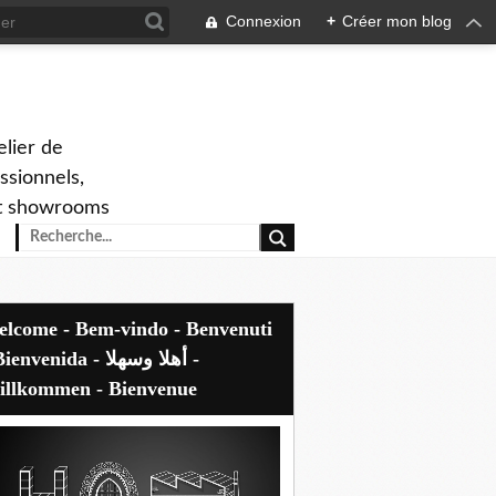
Connexion
+
Créer mon blog
elier de
ssionnels,
 et showrooms
envenida - أهلا وسهلا -
llkommen - Bienvenue