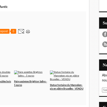
antic
S
epost
0
Abo
nou
oubles bois
Paire assiettes Brighton Salins -
5 euros
Statue fontaine du Manneken-
pis en plâtre Bruxelles - VENDU
E
m
a
i