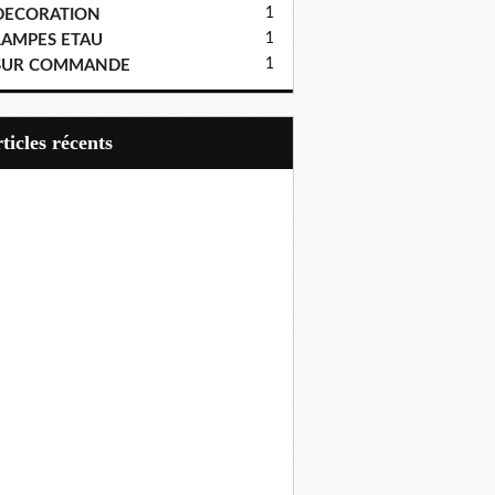
1
DECORATION
1
LAMPES ETAU
1
SUR COMMANDE
articles récents