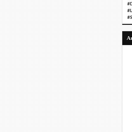
#
#
#