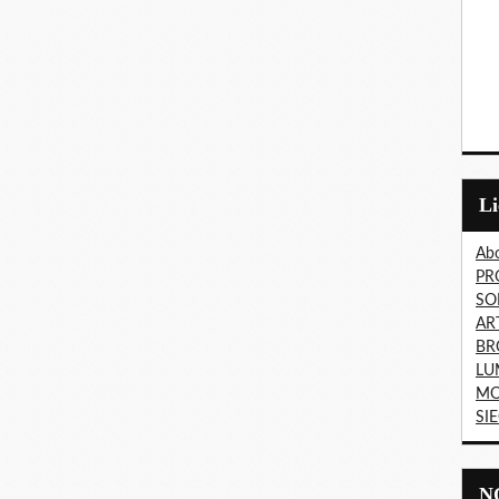
L
Abo
PR
SO
AR
BR
LU
MO
SI