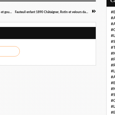
l
#
Lot 9 bobèches cristal diam 10 avec octogones et gouttes - 80 euros
Fauteuil enfant 1890 Châtaigner, Rotin et velours damassé- 50 euros
#
#
#
#
#
#
#
#
#
#
#
#
#
#
#
#
#