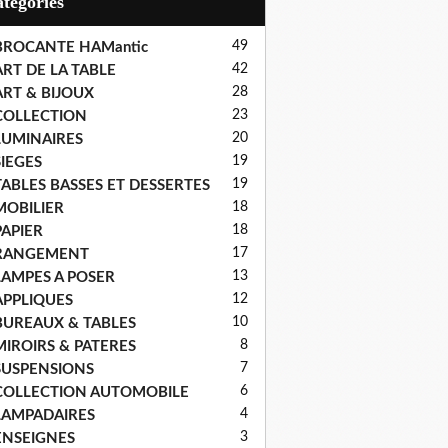
Catégories
49
BROCANTE HAMantic
42
ART DE LA TABLE
28
ART & BIJOUX
23
COLLECTION
20
LUMINAIRES
19
SIEGES
19
TABLES BASSES ET DESSERTES
18
MOBILIER
18
PAPIER
17
RANGEMENT
13
LAMPES A POSER
12
APPLIQUES
10
BUREAUX & TABLES
8
MIROIRS & PATERES
7
SUSPENSIONS
6
COLLECTION AUTOMOBILE
4
LAMPADAIRES
3
ENSEIGNES