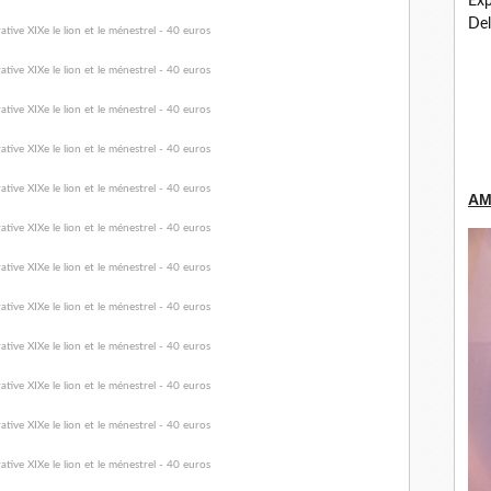
Exp
Del
AM