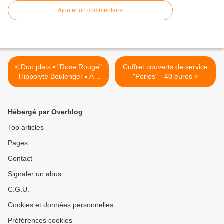
Ajouter un commentaire
< Duo plats ▪︎ "Rose Rouge"
Coffret couverts de service
Hippolyte Boulenger ▪︎ Art
"Perles" - 40 euros >
Déco - 15 euros
Hébergé par Overblog
Top articles
Pages
Contact
Signaler un abus
C.G.U.
Cookies et données personnelles
Préférences cookies